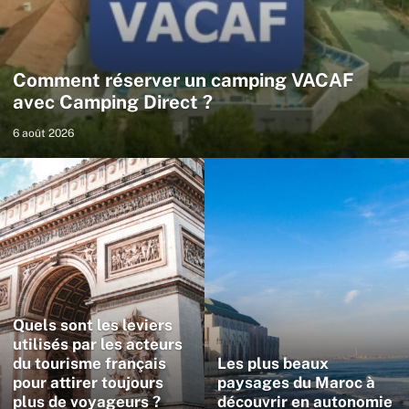
Comment réserver un camping VACAF
avec Camping Direct ?
6 août 2026
Quels sont les leviers
utilisés par les acteurs
du tourisme français
Les plus beaux
pour attirer toujours
paysages du Maroc à
plus de voyageurs ?
découvrir en autonomie