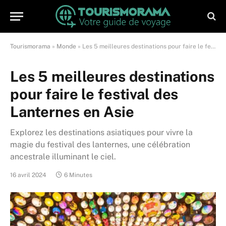
Tourismorama
»
Monde
»
Les 5 meilleures destinations pour faire le festival des Lanternes en Asie
Les 5 meilleures destinations
pour faire le festival des
Lanternes en Asie
Explorez les destinations asiatiques pour vivre la
magie du festival des lanternes, une célébration
ancestrale illuminant le ciel.
16 avril 2024
6 Minutes