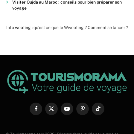
Visiter Oujda au Maroc : conseils pour bien préparer son
voyage
Info
woofing
: qu’est ce que le Wwoofing ? Comment se lancer ?
Facebook
X
YouTube
Pinterest
TikTok
(Twitter)