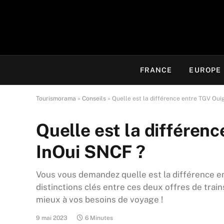
FRANCE
EUROPE
Tourismorama
»
Conseils
»
Quelle est la différence entre TGV Oui
Quelle est la différen
InOui SNCF ?
Vous vous demandez quelle est la différence e
distinctions clés entre ces deux offres de train
mieux à vos besoins de voyage !
9 mai 2023
6 Minutes