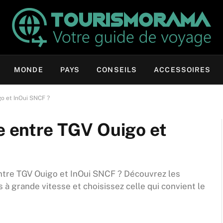
MONDE
PAYS
CONSEILS
ACCESSOIRES
go et InOui SNCF ?
ce entre TGV Ouigo et
ntre TGV Ouigo et InOui SNCF ? Découvrez les
s à grande vitesse et choisissez celle qui convient le