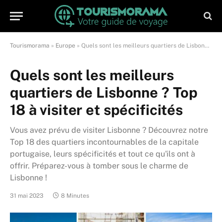
Tourismorama
»
Europe
»
Quels sont les meilleurs quartiers de Lisbonne ? Top 18 à visiter et spécificités
Quels sont les meilleurs
quartiers de Lisbonne ? Top
18 à visiter et spécificités
Vous avez prévu de visiter Lisbonne ? Découvrez notre
Top 18 des quartiers incontournables de la capitale
portugaise, leurs spécificités et tout ce qu'ils ont à
offrir. Préparez-vous à tomber sous le charme de
Lisbonne !
31 mai 2023
8 Minutes