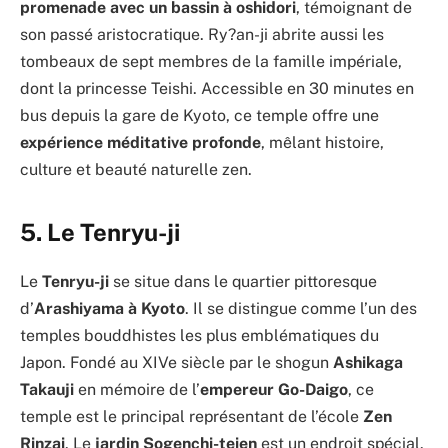
promenade avec un bassin à oshidori
, témoignant de
son passé aristocratique. Ry?an-ji abrite aussi les
tombeaux de sept membres de la famille impériale,
dont la princesse Teishi. Accessible en 30 minutes en
bus depuis la gare de Kyoto, ce temple offre une
expérience méditative profonde
, mêlant histoire,
culture et beauté naturelle zen.
5. Le Tenryu-ji
Le
Tenryu-ji
se situe dans le quartier pittoresque
d’
Arashiyama à Kyoto
. Il se distingue comme l’un des
temples bouddhistes les plus emblématiques du
Japon. Fondé au XIVe siècle par le shogun
Ashikaga
Takauji
en mémoire de l’
empereur Go-Daigo
, ce
temple est le principal représentant de l’école
Zen
Rinzai
. Le
jardin Sogenchi-teien
est un endroit spécial.