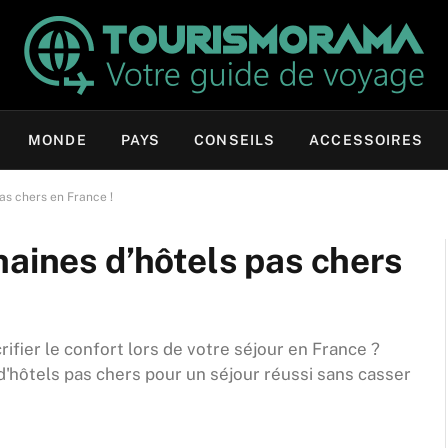
MONDE
PAYS
CONSEILS
ACCESSOIRES
as chers en France !
haines d’hôtels pas chers
fier le confort lors de votre séjour en France ?
'hôtels pas chers pour un séjour réussi sans casser