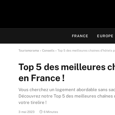
FRANCE
EUROPE
Tourismorama
»
Conseils
»
Top 5 des meilleures chaines d’hôtels p
Top 5 des meilleures c
en France !
Vous cherchez un logement abordable sans sacri
Découvrez notre Top 5 des meilleures chaînes d
votre tirelire !
3 mai 2023
6 Minutes