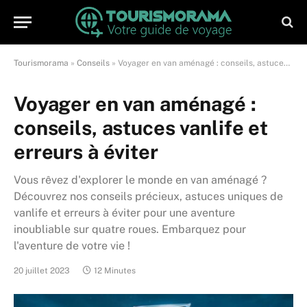
Tourismorama
»
Conseils
»
Voyager en van aménagé : conseils, astuces vanlife et erreurs à éviter
Voyager en van aménagé :
conseils, astuces vanlife et
erreurs à éviter
Vous rêvez d'explorer le monde en van aménagé ?
Découvrez nos conseils précieux, astuces uniques de
vanlife et erreurs à éviter pour une aventure
inoubliable sur quatre roues. Embarquez pour
l'aventure de votre vie !
20 juillet 2023
12 Minutes