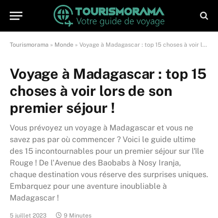
Tourismorama
»
Monde
»
Voyage à Madagascar : top 15 choses à voir lors de son premier séjour !
Voyage à Madagascar : top 15
choses à voir lors de son
premier séjour !
Vous prévoyez un voyage à Madagascar et vous ne
savez pas par où commencer ? Voici le guide ultime
des 15 incontournables pour un premier séjour sur l'île
Rouge ! De l'Avenue des Baobabs à Nosy Iranja,
chaque destination vous réserve des surprises uniques.
Embarquez pour une aventure inoubliable à
Madagascar !
5 juillet 2023
9 Minutes