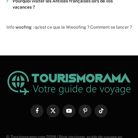
Pourquoi visiter les Antilles françaises lors de vos
vacances ?
Info
woofing
: qu’est ce que le Wwoofing ? Comment se lancer ?
Facebook
X
YouTube
Pinterest
TikTok
(Twitter)
© Tourismorama.com 2026 | Blog tourisme, guide de voyage en