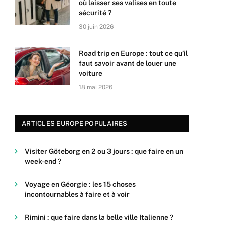
où laisser ses valises en toute
sécurité ?
30 juin 2026
Road trip en Europe : tout ce qu’il
faut savoir avant de louer une
voiture
18 mai 2026
ARTICLES EUROPE POPULAIRES
Visiter Göteborg en 2 ou 3 jours : que faire en un
week-end ?
Voyage en Géorgie : les 15 choses
incontournables à faire et à voir
Rimini : que faire dans la belle ville Italienne ?