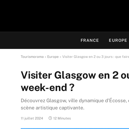
FRANCE
EUROPE
Tourismorama
»
Europe
»
Visiter Glasgow en 2 ou 3 jours : que fai
Visiter Glasgow en 2 ou
week-end ?
Découvrez Glasgow, ville dynamique d'Écosse, e
scène artistique captivante.
11 juillet 2024
12 Minutes