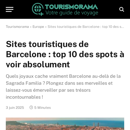
Tourismorama
»
Europe
»
Sites touristiques de Barcelone : top 10 des spots à voir absolument
Sites touristiques de
Barcelone : top 10 des spots à
voir absolument
Quels joyaux cache vraiment Barcelone au-delà de la
Sagrada Familia ? Plongez dans ses merveilles et
laissez-vous émerveiller par ses trésors
incontournables !
3 juin 2025
5 Minutes