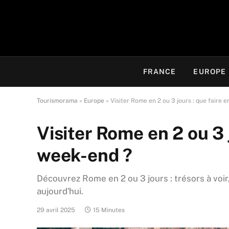
FRANCE
EUROPE
Tourismorama
»
Europe
»
Visiter Rome en 2 ou 3 jours : que faire 
Visiter Rome en 2 ou 3 
week-end ?
Découvrez Rome en 2 ou 3 jours : trésors à voir,
aujourd'hui.
29 avril 2025
15 Minutes