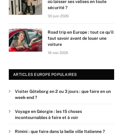
où laisser ses valises en toute
sécurité ?
30 juin 2026
Road trip en Europe : tout ce qu’il
faut savoir avant de louer une
voiture
18 mai 2026
ARTICLES EUROPE POPULAIRES
Visiter Göteborg en 2 ou 3 jours : que faire en un
week-end ?
Voyage en Géorgie : les 15 choses
incontournables à faire et à voir
Rimini : que faire dans la belle ville Italienne ?