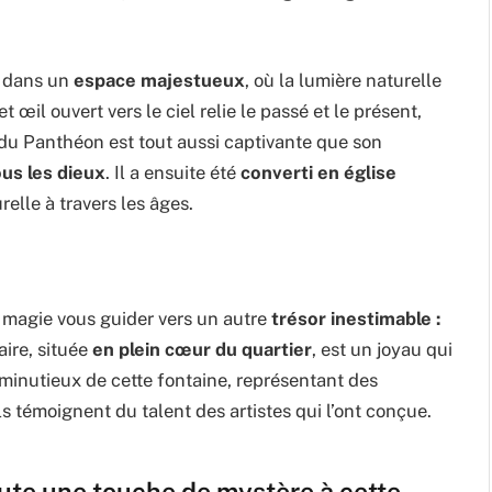
é dans un
espace majestueux
, où la lumière naturelle
t œil ouvert vers le ciel relie le passé et le présent,
e du Panthéon est tout aussi captivante que son
us les dieux
. Il a ensuite été
converti en église
relle à travers les âges.
a magie vous guider vers un autre
trésor inestimable :
ire, située
en plein cœur du quartier
, est un joyau qui
minutieux de cette fontaine, représentant des
Ils témoignent du talent des artistes qui l’ont conçue.
oute une touche de mystère à cette