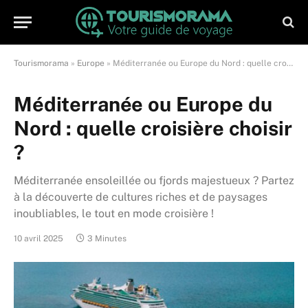
Tourismorama
»
Europe
»
Méditerranée ou Europe du Nord : quelle croisière choisir ?
Méditerranée ou Europe du
Nord : quelle croisière choisir
?
Méditerranée ensoleillée ou fjords majestueux ? Partez
à la découverte de cultures riches et de paysages
inoubliables, le tout en mode croisière !
10 avril 2025
3 Minutes