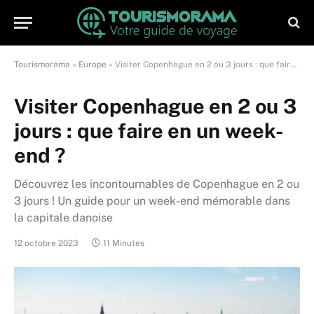
Tourismorama
»
Europe
»
Visiter Copenhague en 2 ou 3 jours : que faire en un week-end ?
Visiter Copenhague en 2 ou 3
jours : que faire en un week-
end ?
Découvrez les incontournables de Copenhague en 2 ou
3 jours ! Un guide pour un week-end mémorable dans
la capitale danoise
12 octobre 2023
11 Minutes