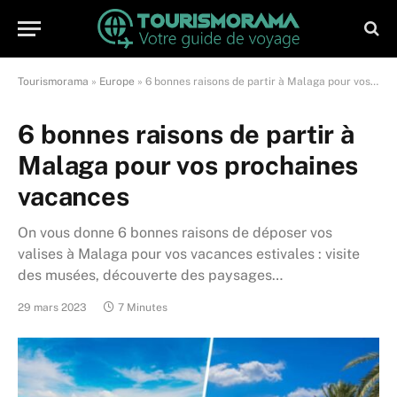
Tourismorama
»
Europe
»
6 bonnes raisons de partir à Malaga pour vos prochaines vacances
6 bonnes raisons de partir à
Malaga pour vos prochaines
vacances
On vous donne 6 bonnes raisons de déposer vos
valises à Malaga pour vos vacances estivales : visite
des musées, découverte des paysages…
29 mars 2023
7 Minutes