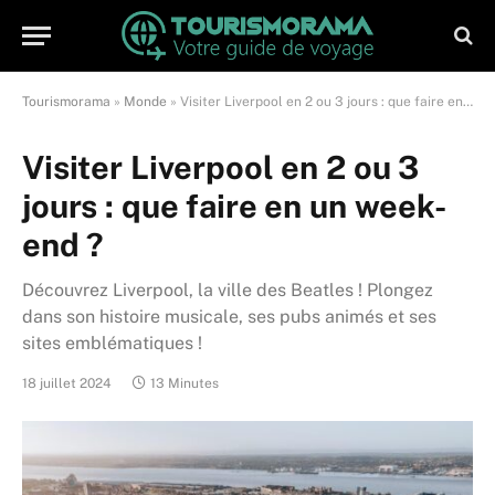
Tourismorama
»
Monde
»
Visiter Liverpool en 2 ou 3 jours : que faire en un week-end ?
Visiter Liverpool en 2 ou 3
jours : que faire en un week-
end ?
Découvrez Liverpool, la ville des Beatles ! Plongez
dans son histoire musicale, ses pubs animés et ses
sites emblématiques !
18 juillet 2024
13 Minutes