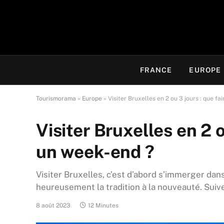
FRANCE
EUROPE
Tourismorama
»
Europe
»
Visiter Bruxelles en 2 ou 3 jours : que f
Visiter Bruxelles en 2 o
un week-end ?
Visiter Bruxelles, c’est d’abord s’immerger dans
heureusement la tradition à la nouveauté. Suive
8 août 2023
12 Minutes