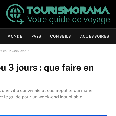
MONDE
PAYS
CONSEILS
ACCESSOIRES
aire en un week-end ?
u 3 jours : que faire en
 une ville conviviale et cosmopolite qui marie
z le guide pour un week-end inoubliable !