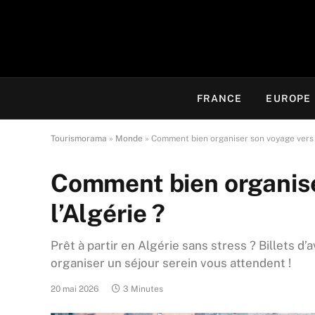
FRANCE
EUROPE
Tourismorama
»
Monde
»
Comment bien organiser son voyage vers l
Comment bien organise
l’Algérie ?
Prêt à partir en Algérie sans stress ? Billets 
organiser un séjour serein vous attendent !
20 mai 2026
3 Minutes