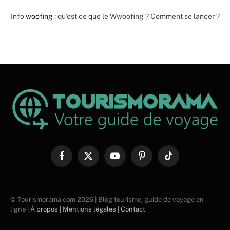
Info
woofing
: qu’est ce que le Wwoofing ? Comment se lancer ?
Facebook
X
YouTube
Pinterest
TikTok
(Twitter)
© Tourismorama.com 2026 | Blog tourisme, guide de voyage en
ligne |
À propos |
Mentions légales |
Contact