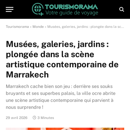
Tourismorama
»
Monde
»
Musées, galeries, jardins : plongée dans la scène artistique contemporaine de Marrakech
Musées, galeries, jardins :
plongée dans la scène
artistique contemporaine de
Marrakech
Marrakech cache bien son jeu : derrière ses souks
bruyants et ses superbes palais, la ville ocre abrite
une scène artistique contemporaine qui parvient à
nous surprendre !
29 avril 2026
3 Minutes