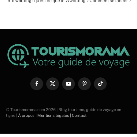
Info
woofing
: qu’est ce que le Wwoofing ? Comment se lancer ?
Facebook
X
YouTube
Pinterest
TikTok
(Twitter)
© Tourismorama.com 2026 | Blog tourisme, guide de voyage en
ligne |
À propos |
Mentions légales |
Contact