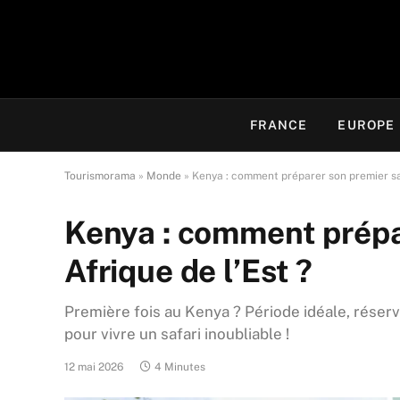
FRANCE
EUROPE
Tourismorama
»
Monde
»
Kenya : comment préparer son premier saf
Kenya : comment prépar
Afrique de l’Est ?
Première fois au Kenya ? Période idéale, réser
pour vivre un safari inoubliable !
12 mai 2026
4 Minutes