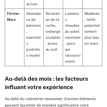
arriver.
.
Février-
Abondan
Révélati
Lumière
Modérée
Mars
ce de
on de la
s
, tarifs
baleines
roche,
chaudes
potentiel
,
icebergs
du soleil
lement
manchot
sculptés
couchant
plus bas
s
, accès
, jours
en mars.
juvénile
au sud.
qui
s muant.
raccourci
ssent.
Au-delà des mois : les facteurs
influant votre expérience
Au-delà du calendrier saisonnier, d’autres éléments
peuvent façonner de manière significative votre