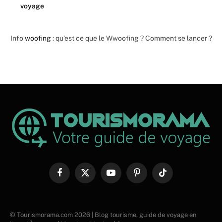
voyage
Info
woofing
: qu’est ce que le Wwoofing ? Comment se lancer ?
Facebook
X
YouTube
Pinterest
TikTok
(Twitter)
© Tourismorama.com 2026 | Blog tourisme, guide de voyage en