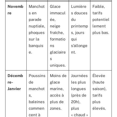
Novemb
Manchot
Glace
Lumière
Faible,
re
s en
immacul
s douces
tarifs
parade
ée,
du
potentiel
nuptiale,
neige
printemp
lement
phoques
fraîche,
s, jours
plus bas.
sur la
formatio
qui
banquis
ns
s’allonge
e.
glaciaire
nt.
s
uniques.
Décemb
Poussins
Moins de
Journées
Élevée
re-
de
glace
les plus
(haute
Janvier
manchot
marine,
longues
saison),
s,
accès à
(près de
tarifs
baleines
plus de
20h),
plus
commen
zones.
plus
élevés.
cent à
« chaud »