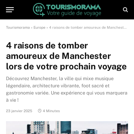
Tourismorama
»
Europe
»
4 raisons de tomber amoureux de Manchester lors de votre prochain voyage
4 raisons de tomber
amoureux de Manchester
lors de votre prochain voyage
Découvrez Manchester, la ville qui mixe musique
légendaire, architecture vibrante, foot sacré et
gastronomie variée. Une expérience qui vous marquera
à vie !
23 janvier 2025
4 Minutes