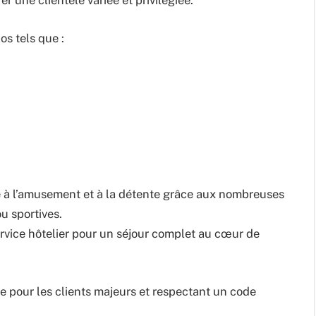
r une clientèle variée et privilégiée.
s tels que :
 à l’amusement et à la détente grâce aux nombreuses
u sportives.
service hôtelier pour un séjour complet au cœur de
ée pour les clients majeurs et respectant un code