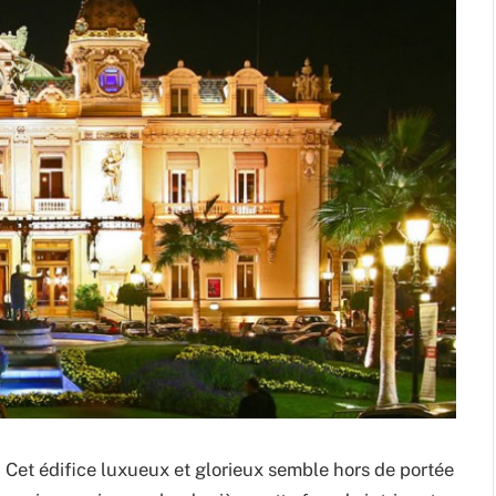
 Cet édifice luxueux et glorieux semble hors de portée