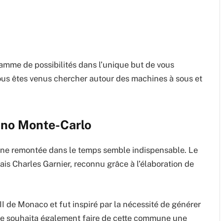
amme de possibilités dans l’unique but de vous
ous êtes venus chercher autour des machines à sous et
ino Monte-Carlo
 une remontée dans le temps semble indispensable. Le
çais Charles Garnier, reconnu grâce à l’élaboration de
I de Monaco et fut inspiré par la nécessité de générer
ce souhaita également faire de cette commune une