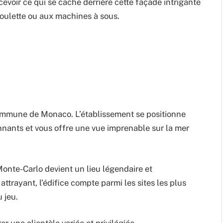
evoir ce qui se cache derrière cette façade intrigante
 roulette ou aux machines à sous.
commune de Monaco. L’établissement se positionne
nnants et vous offre une vue imprenable sur la mer
onte-Carlo devient un lieu légendaire et
trayant, l’édifice compte parmi les sites les plus
 jeu.