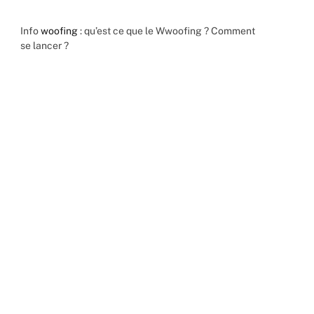
Info
woofing
: qu’est ce que le Wwoofing ? Comment
se lancer ?