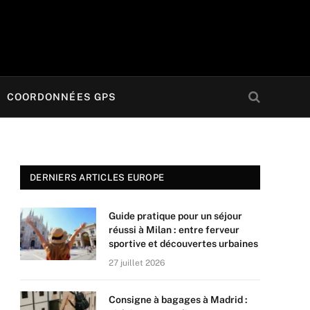
COORDONNÉES GPS
DERNIERS ARTICLES EUROPE
Guide pratique pour un séjour
réussi à Milan : entre ferveur
sportive et découvertes urbaines
27 juillet 2026
Consigne à bagages à Madrid :