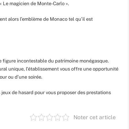
« Le magicien de Monte-Carlo ».
nt alors l’emblème de Monaco tel qu’il est
une figure incontestable du patrimoine monégasque.
ural unique, l’établissement vous offre une opportunité
our ou d’une soirée.
s jeux de hasard pour vous proposer des prestations
Noter cet article