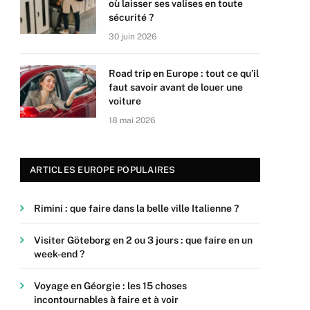
où laisser ses valises en toute
sécurité ?
30 juin 2026
Road trip en Europe : tout ce qu’il
faut savoir avant de louer une
voiture
18 mai 2026
ARTICLES EUROPE POPULAIRES
Rimini : que faire dans la belle ville Italienne ?
Visiter Göteborg en 2 ou 3 jours : que faire en un
week-end ?
Voyage en Géorgie : les 15 choses
incontournables à faire et à voir