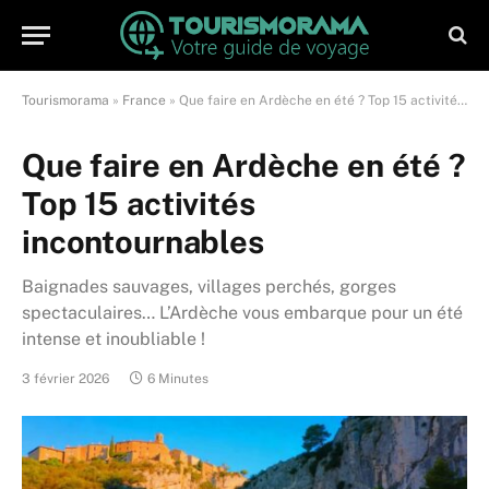
Tourismorama
»
France
»
Que faire en Ardèche en été ? Top 15 activités incontournables
Que faire en Ardèche en été ?
Top 15 activités
incontournables
Baignades sauvages, villages perchés, gorges
spectaculaires… L’Ardèche vous embarque pour un été
intense et inoubliable !
3 février 2026
6 Minutes