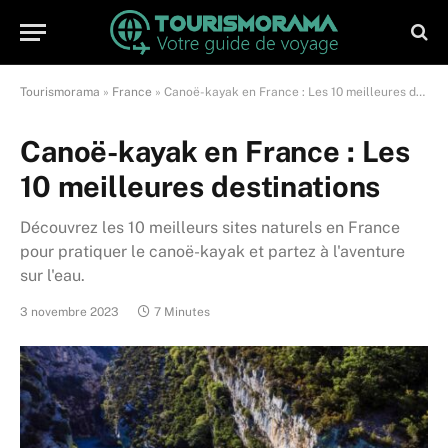
Tourismorama
»
France
»
Canoë-kayak en France : Les 10 meilleures destinations
Canoë-kayak en France : Les
10 meilleures destinations
Découvrez les 10 meilleurs sites naturels en France
pour pratiquer le canoë-kayak et partez à l'aventure
sur l'eau.
3 novembre 2023
7 Minutes