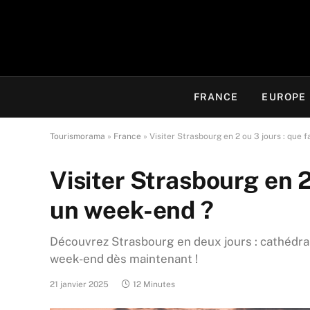
FRANCE
EUROPE
Tourismorama
»
France
»
Visiter Strasbourg en 2 ou 3 jours : que 
Visiter Strasbourg en 2 
un week-end ?
Découvrez Strasbourg en deux jours : cathédrale
week-end dès maintenant !
21 janvier 2025
12 Minutes