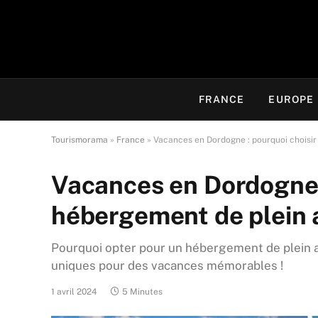
FRANCE
EUROPE
Tourismorama
»
France
»
Vacances en Dordogne : pourquoi choisir
Vacances en Dordogne :
hébergement de plein a
Pourquoi opter pour un hébergement de plein air
uniques pour des vacances mémorables !
1 avril 2024
5 Minutes