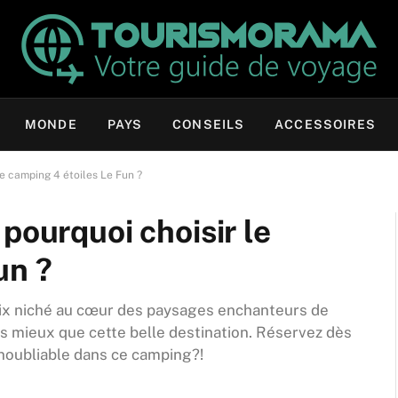
MONDE
PAYS
CONSEILS
ACCESSOIRES
le camping 4 étoiles Le Fun ?
pourquoi choisir le
un ?
aix niché au cœur des paysages enchanteurs de
pas mieux que cette belle destination. Réservez dès
inoubliable dans ce camping?!