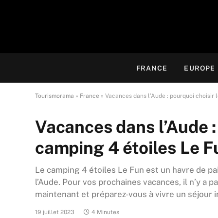
FRANCE
EUROPE
Tourismorama
»
France
»
Vacances dans l’Aude : pourquoi choisir 
Vacances dans l’Aude : 
camping 4 étoiles Le F
Le camping 4 étoiles Le Fun est un havre de p
l’Aude. Pour vos prochaines vacances, il n’y a 
maintenant et préparez-vous à vivre un séjour 
19 juillet 2023
4 Minutes