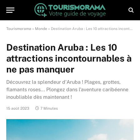
Tourismorama
»
Monde
»
Destination Aruba : Les 10 attractions incontournables à ne pas manquer
Destination Aruba : Les 10
attractions incontournables à
ne pas manquer
Découvrez la splendeur d'Aruba ! Plages, grottes,
flamants roses... Plongez dans l'aventure caribéenne
inoubliable dès maintenant !
15 août 2023
7 Minutes