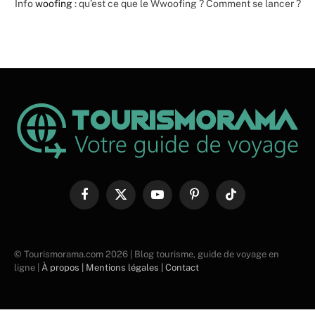
Info
woofing
: qu’est ce que le Wwoofing ? Comment se lancer ?
Facebook
X
YouTube
Pinterest
TikTok
(Twitter)
© Tourismorama.com 2026 | Blog tourisme, guide de voyage en
ligne |
À propos |
Mentions légales |
Contact