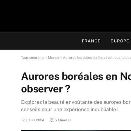
FRANCE
EUROPE
Tourismorama
»
Monde
»
Aurores boréales en Norvège : quand et o
Aurores boréales en No
observer ?
Explorez la beauté envoûtante des aurores bor
conseils pour une expérience inoubliable !
12 juillet 2024
5 Minutes