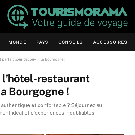
MONDE
PAYS
CONSEILS
ACCESSOIRES
t parfait pour découvrir la Bourgogne !
 l’hôtel-restaurant
 la Bourgogne !
 authentique et confortable ? Séjournez au
nt idéal et d’expériences inoubliables !