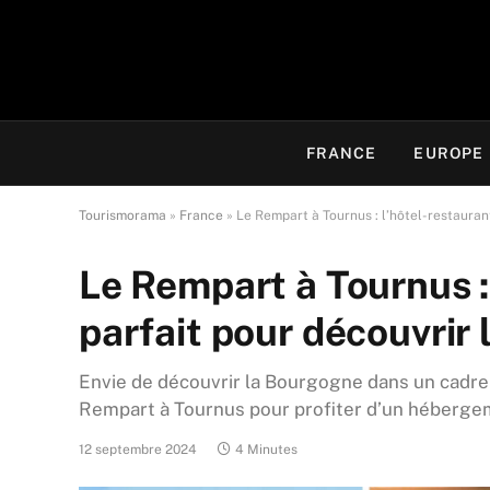
FRANCE
EUROPE
Tourismorama
»
France
»
Le Rempart à Tournus : l’hôtel-restauran
Le Rempart à Tournus :
parfait pour découvrir
Envie de découvrir la Bourgogne dans un cadre
Rempart à Tournus pour profiter d’un hébergeme
12 septembre 2024
4 Minutes