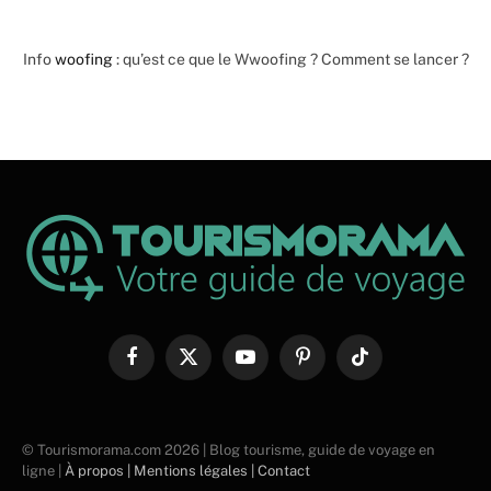
Info
woofing
: qu’est ce que le Wwoofing ? Comment se lancer ?
Facebook
X
YouTube
Pinterest
TikTok
(Twitter)
© Tourismorama.com 2026 | Blog tourisme, guide de voyage en
ligne |
À propos |
Mentions légales |
Contact