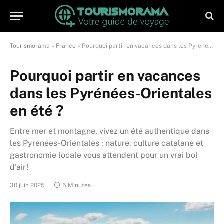
Tourismorama
»
France
»
Pourquoi partir en vacances dans les Pyrénées-Orientales en été ?
Pourquoi partir en vacances
dans les Pyrénées-Orientales
en été ?
Entre mer et montagne, vivez un été authentique dans
les Pyrénées-Orientales : nature, culture catalane et
gastronomie locale vous attendent pour un vrai bol
d'air !
30 juin 2025
5 Minutes