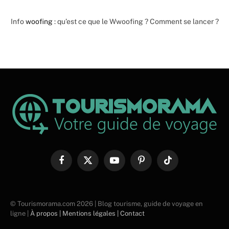
Info
woofing
: qu’est ce que le Wwoofing ? Comment se lancer ?
Facebook
X
YouTube
Pinterest
TikTok
(Twitter)
© Tourismorama.com 2026 | Blog tourisme, guide de voyage en
ligne |
À propos |
Mentions légales |
Contact