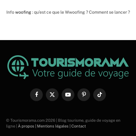
Info
woofing
: qu’est ce que le Wwoofing ? Comment se lancer ?
Facebook
X
YouTube
Pinterest
TikTok
(Twitter)
© Tourismorama.com 2026 | Blog tourisme, guide de voyage en
ligne |
À propos |
Mentions légales |
Contact