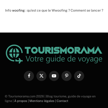
Info
woofing
: qu’est ce que le Wwoofing ? Comment se lancer ?
Facebook
X
YouTube
Pinterest
TikTok
(Twitter)
© Tourismorama.com 2026 | Blog tourisme, guide de voyage en
ligne |
À propos |
Mentions légales |
Contact