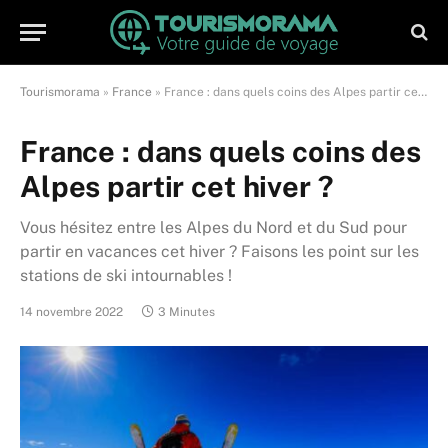
Tourismorama
»
France
»
France : dans quels coins des Alpes partir cet hiver ?
France : dans quels coins des
Alpes partir cet hiver ?
Vous hésitez entre les Alpes du Nord et du Sud pour
partir en vacances cet hiver ? Faisons les point sur les
stations de ski intournables !
14 novembre 2022
3 Minutes