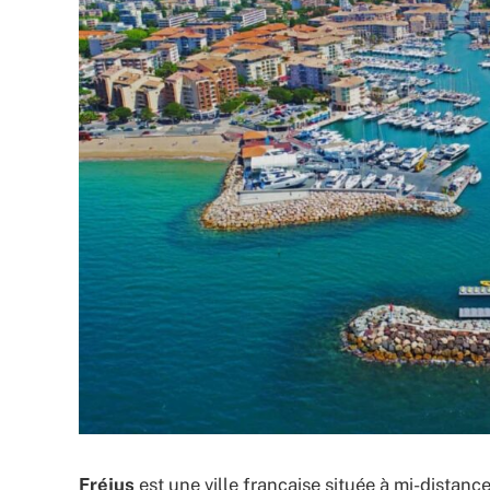
Fréjus
est une ville française située à mi-distan