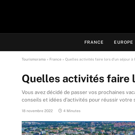
FRANCE
EUROPE
Tourismorama
»
France
»
Quelles activités faire lors d’un séjour à 
Quelles activités faire 
Vous avez décidé de passer vos prochaines vaca
conseils et idées d'activités pour réussir votre 
18 novembre 2022
4 Minutes