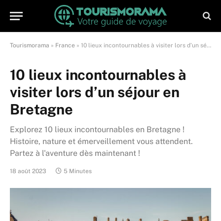
Tourismorama
»
France
»
10 lieux incontournables à visiter lors d’un séjour en Bretagne
10 lieux incontournables à
visiter lors d’un séjour en
Bretagne
Explorez 10 lieux incontournables en Bretagne !
Histoire, nature et émerveillement vous attendent.
Partez à l'aventure dès maintenant !
18 août 2023
5 Minutes