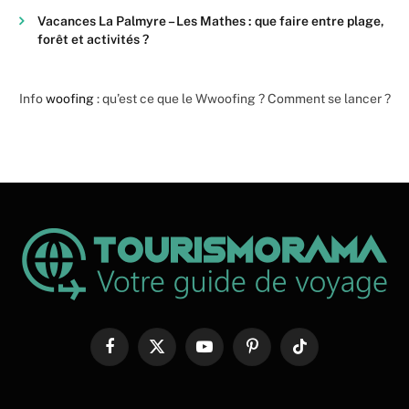
Vacances La Palmyre – Les Mathes : que faire entre plage,
forêt et activités ?
Info
woofing
: qu’est ce que le Wwoofing ? Comment se lancer ?
Facebook
X
YouTube
Pinterest
TikTok
(Twitter)