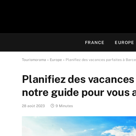
FRANCE
EUROPE
Tourismorama
»
Europe
»
Planifiez des vacances parfaites à Barce
Planifiez des vacances 
notre guide pour vous 
28 août 2023
9 Minutes