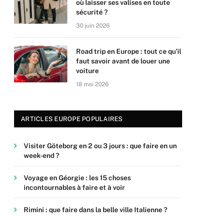
où laisser ses valises en toute
sécurité ?
30 juin 2026
Road trip en Europe : tout ce qu’il
faut savoir avant de louer une
voiture
18 mai 2026
ARTICLES EUROPE POPULAIRES
Visiter Göteborg en 2 ou 3 jours : que faire en un
week-end ?
Voyage en Géorgie : les 15 choses
incontournables à faire et à voir
Rimini : que faire dans la belle ville Italienne ?