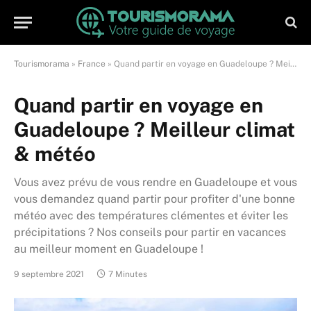
Tourismorama
»
France
»
Quand partir en voyage en Guadeloupe ? Meilleur climat & météo
Quand partir en voyage en
Guadeloupe ? Meilleur climat
& météo
Vous avez prévu de vous rendre en Guadeloupe et vous
vous demandez quand partir pour profiter d'une bonne
météo avec des températures clémentes et éviter les
précipitations ? Nos conseils pour partir en vacances
au meilleur moment en Guadeloupe !
9 septembre 2021
7 Minutes