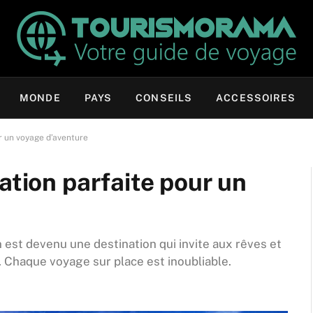
MONDE
PAYS
CONSEILS
ACCESSOIRES
ur un voyage d’aventure
ation parfaite pour un
 est devenu une destination qui invite aux rêves et
Chaque voyage sur place est inoubliable.