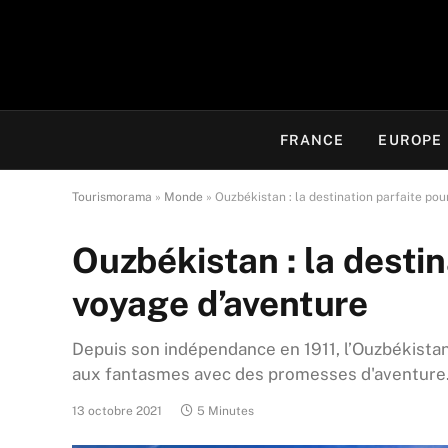
FRANCE
EUROPE
Tourismorama
»
Monde
»
Ouzbékistan : la destination parfaite po
Ouzbékistan : la destin
voyage d’aventure
Depuis son indépendance en 1911, l’Ouzbékistan
aux fantasmes avec des promesses d'aventure. 
13 octobre 2021
5 Minutes