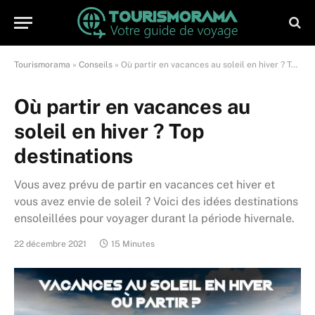
Tourismorama
»
Conseils
»
Où partir en vacances au soleil en hiver ? Top destinations
Où partir en vacances au
soleil en hiver ? Top
destinations
Vous avez prévu de partir en vacances cet hiver et
vous avez envie de soleil ? Voici des idées destinations
ensoleillées pour voyager durant la période hivernale.
22 décembre 2021
15 Minutes