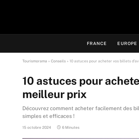
FRANCE
EUROPE
Tourismorama
»
Conseils
»
10 astuces pour acheter vos billets d’av
10 astuces pour acheter
meilleur prix
Découvrez comment acheter facilement des bille
simples et efficaces !
15 octobre 2024
6 Minutes