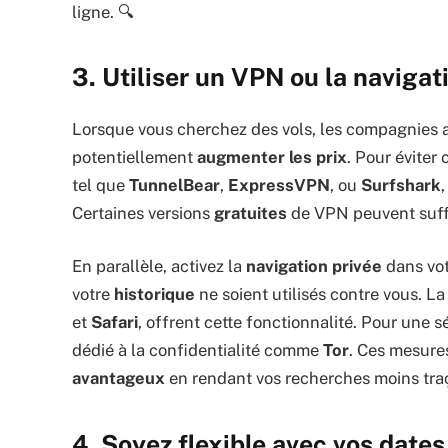
ligne. 🔍
3. Utiliser un VPN ou la navigat
Lorsque vous cherchez des vols, les compagnies a
potentiellement
augmenter les prix
. Pour éviter 
tel que
TunnelBear
,
ExpressVPN
, ou
Surfshark
Certaines versions
gratuites
de VPN peuvent suffi
En parallèle, activez la
navigation privée
dans vot
votre
historique
ne soient utilisés contre vous. 
et
Safari
, offrent cette fonctionnalité. Pour une s
dédié à la confidentialité comme
Tor
. Ces mesure
avantageux
en rendant vos recherches moins traç
4. Soyez flexible avec vos dates