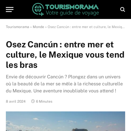
Tourismorama
»
Monde
»
Osez Cancún : entre mer et culture, le Mexique vous tend les bras
Osez Cancún : entre mer et
culture, le Mexique vous tend
les bras
Envie de découvrir Cancún ? Plongez dans un univers
où la beauté de la mer se mêle à la richesse culturelle
du Mexique. Une aventure inoubliable vous attend !
8 avril 2024
6 Minutes