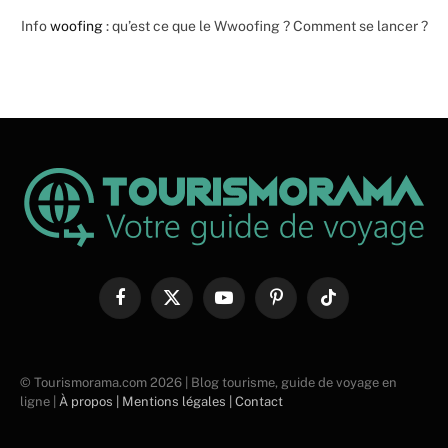
Info
woofing
: qu’est ce que le Wwoofing ? Comment se lancer ?
Facebook
X
YouTube
Pinterest
TikTok
(Twitter)
© Tourismorama.com 2026 | Blog tourisme, guide de voyage en
ligne |
À propos |
Mentions légales |
Contact