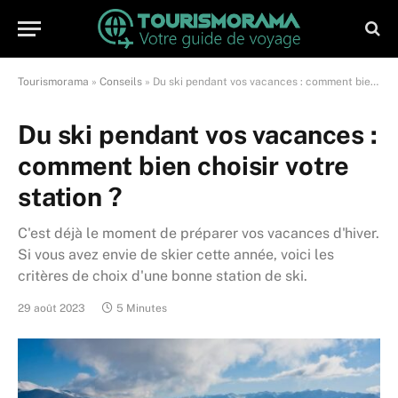
Tourismorama
»
Conseils
»
Du ski pendant vos vacances : comment bien choisir votre station ?
Du ski pendant vos vacances :
comment bien choisir votre
station ?
C'est déjà le moment de préparer vos vacances d'hiver.
Si vous avez envie de skier cette année, voici les
critères de choix d'une bonne station de ski.
29 août 2023
5 Minutes