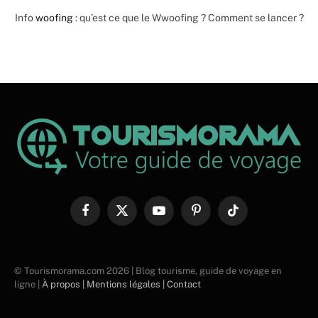
Info
woofing
: qu’est ce que le Wwoofing ? Comment se lancer ?
Facebook
X
YouTube
Pinterest
TikTok
(Twitter)
© Tourismorama.com 2026 | Blog tourisme, guide de voyage en
ligne |
À propos |
Mentions légales |
Contact