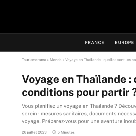
FRANCE
EUROPE
Tourismorama
»
Monde
»
Voyage en Thaïlande : quelles sont les co
Voyage en Thaïlande : 
conditions pour partir 
Vous planifiez un voyage en Thaïlande ? Découv
serein : mesures sanitaires, documents nécessai
voyage. Préparez-vous pour une aventure inoubli
26 juillet 2023
5 Minutes