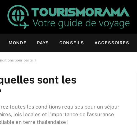
MONDE
PAYS
CONSEILS
ACCESSOIRES
nditions pour partir ?
quelles sont les
?
rez toutes les conditions requises pour un séjour
res, lois locales et l'importance de l'assurance
able en terre thaïlandaise !