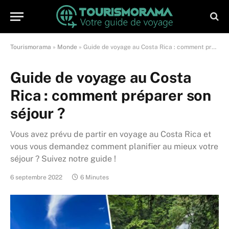
Tourismorama
»
Monde
»
Guide de voyage au Costa Rica : comment préparer son séjour ?
Guide de voyage au Costa
Rica : comment préparer son
séjour ?
Vous avez prévu de partir en voyage au Costa Rica et
vous vous demandez comment planifier au mieux votre
séjour ? Suivez notre guide !
6 septembre 2022
6 Minutes