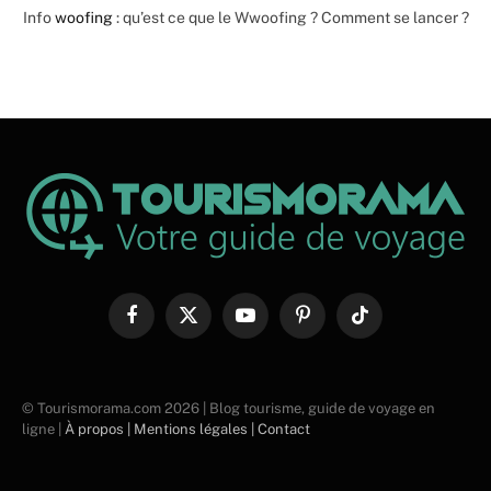
Info
woofing
: qu’est ce que le Wwoofing ? Comment se lancer ?
Facebook
X
YouTube
Pinterest
TikTok
(Twitter)
© Tourismorama.com 2026 | Blog tourisme, guide de voyage en
ligne |
À propos |
Mentions légales |
Contact