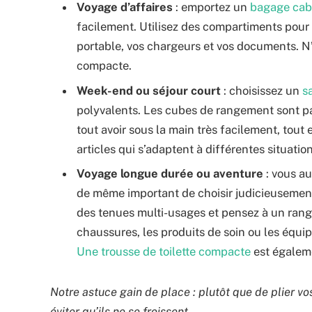
Voyage d’affaires
: emportez un
bagage cab
facilement. Utilisez des compartiments pour
portable, vos chargeurs et vos documents. N’o
compacte.
Week-end ou séjour court
: choisissez un
s
polyvalents. Les cubes de rangement sont pa
tout avoir sous la main très facilement, tou
articles qui s’adaptent à différentes situation
Voyage longue durée ou aventure
: vous au
de même important de choisir judicieusement
des tenues multi-usages et pensez à un ran
chaussures, les produits de soin ou les équi
Une trousse de toilette compacte
est égaleme
Notre astuce gain de place : plutôt que de plier vo
éviter qu’ils ne se froissent.