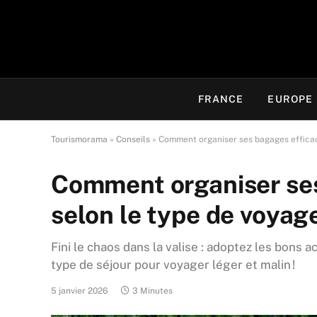
FRANCE
EUROPE
Tourismorama
»
Conseils
»
Comment organiser ses bagages efficac
Comment organiser se
selon le type de voyag
Fini le chaos dans la valise : adoptez les bons
type de séjour pour voyager léger et malin !
5 janvier 2026
3 Minutes